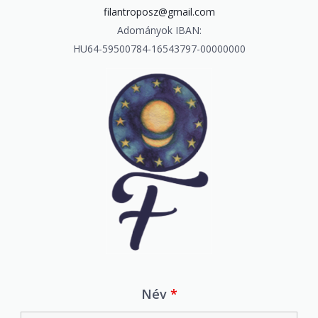
filantroposz@gmail.com
Adományok IBAN:
HU64-59500784-16543797-
00000000
Név
*