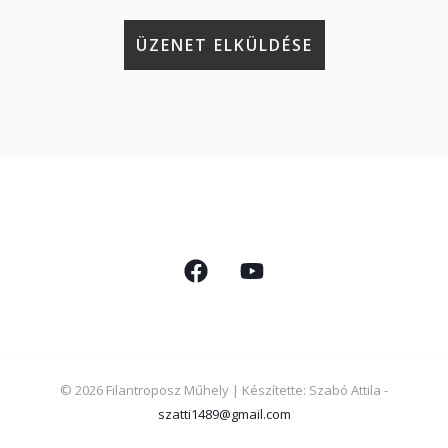
© 2026 Filantroposz Műhely | Készítette: Szabó Attila -
szatti1489@gmail.com