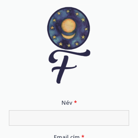
Név
*
Email cím
*