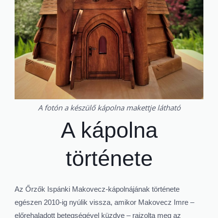
A fotón a készülő kápolna makettje látható
A kápolna
története
Az Őrzők Ispánki Makovecz-kápolnájának története
egészen 2010-ig nyúlik vissza, amikor Makovecz Imre –
előrehaladott betegségével küzdve – rajzolta meg az