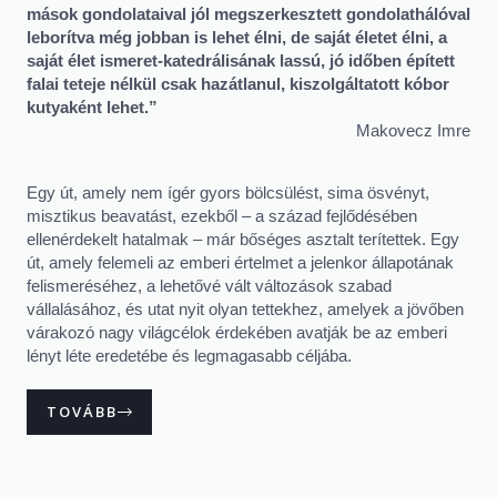
mások gondolataival jól megszerkesztett gondolathálóval
leborítva még jobban is lehet élni, de saját életet élni, a
saját élet ismeret-katedrálisának lassú, jó időben épített
falai teteje nélkül csak hazátlanul, kiszolgáltatott kóbor
kutyaként lehet.”
Makovecz Imre
Egy út, amely nem ígér gyors bölcsülést, sima ösvényt,
misztikus beavatást, ezekből – a század fejlődésében
ellenérdekelt hatalmak – már bőséges asztalt terítettek. Egy
út, amely felemeli az emberi értelmet a jelenkor állapotának
felismeréséhez, a lehetővé vált változások szabad
vállalásához, és utat nyit olyan tettekhez, amelyek a jövőben
várakozó nagy világcélok érdekében avatják be az emberi
lényt léte eredetébe és legmagasabb céljába.
TOVÁBB