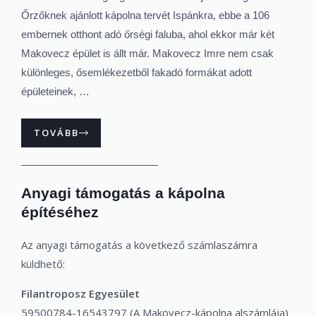
Őrzőknek ajánlott kápolna tervét Ispánkra, ebbe a 106
embernek otthont adó őrségi faluba, ahol ekkor már két
Makovecz épület is állt már. Makovecz Imre nem csak
különleges, ősemlékezetből fakadó formákat adott
épületeinek, …
TOVÁBB
Anyagi támogatás a kápolna
építéséhez
Az anyagi támogatás a következő számlaszámra
küldhető:
Filantroposz Egyesület
59500784-16543797 (A Makovecz-kápolna alszámlája)