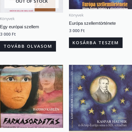
OUT OF STOCK
Könyvek
Könyvek
Európa szellemtörténete
Egy európai szellem
3 000
Ft
3 000
Ft
KOSÁRBA TESZEM
TOVÁBB OLVASOM