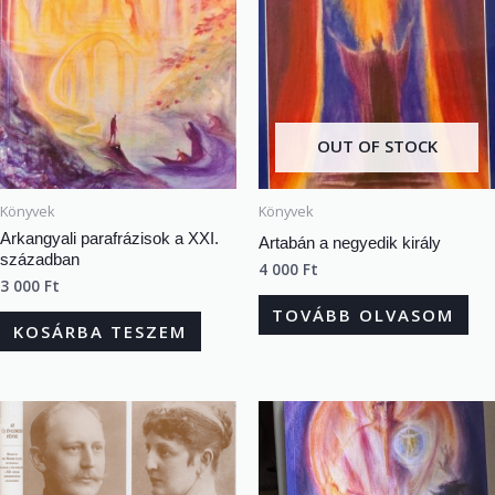
OUT OF STOCK
Könyvek
Könyvek
Arkangyali parafrázisok a XXI.
Artabán a negyedik király
században
4 000
Ft
3 000
Ft
TOVÁBB OLVASOM
KOSÁRBA TESZEM