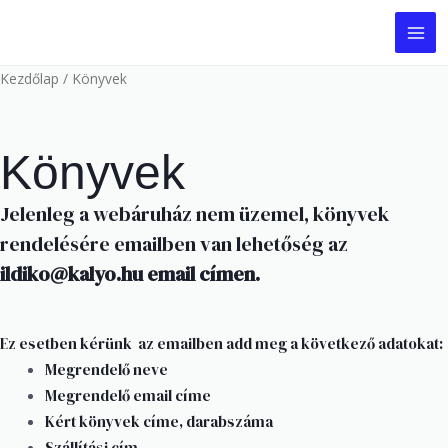
Skip
to
MA
content
Kezdőlap
/ Könyvek
ME
Könyvek
Jelenleg a webáruház nem üzemel, könyvek
rendelésére emailben van lehetőség az
ildiko@kalyo.hu
email címen.
Ez esetben kérünk az emailben add meg a következő adatokat:
Megrendelő neve
Megrendelő email címe
Kért könyvek címe, darabszáma
Szállítási cím