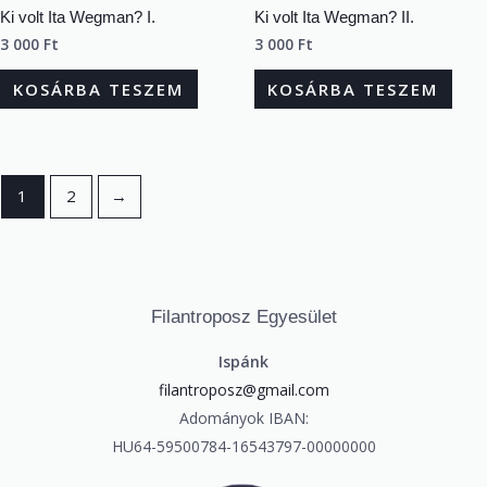
Ki volt Ita Wegman? I.
Ki volt Ita Wegman? II.
3 000
Ft
3 000
Ft
KOSÁRBA TESZEM
KOSÁRBA TESZEM
1
2
→
Filantroposz Egyesület
Ispánk
filantroposz@gmail.com
Adományok IBAN:
HU64-59500784-16543797-
00000000