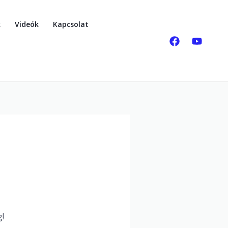
k
Videók
Kapcsolat
g!