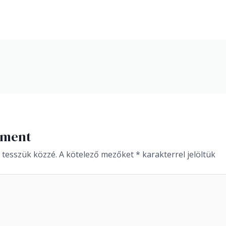
mment
 tesszük közzé.
A kötelező mezőket
*
karakterrel jelöltük