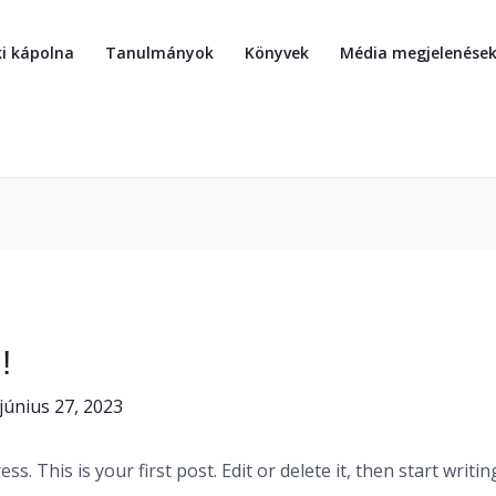
ki kápolna
Tanulmányok
Könyvek
Média megjelenése
!
június 27, 2023
. This is your first post. Edit or delete it, then start writin