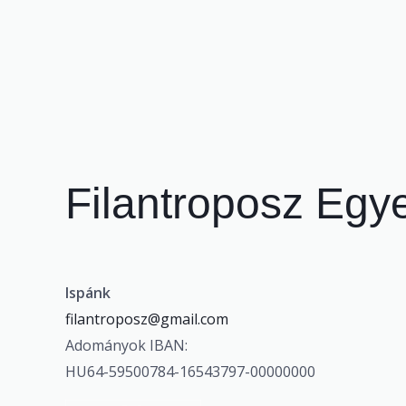
Filantroposz Egy
Ispánk
filantroposz@gmail.com
Adományok IBAN:
HU64-59500784-16543797-
00000000