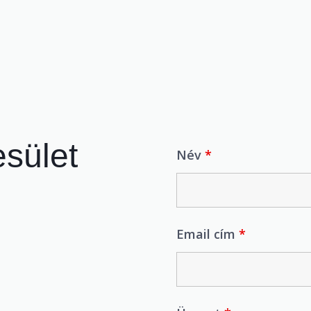
esület
Név
*
Email cím
*