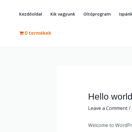
Skip
to
Kezdőoldal
Kik vagyunk
Oltóprogram
Ispán
content
0 termékek
Hello world
Leave a Comment
/
Welcome to WordPress